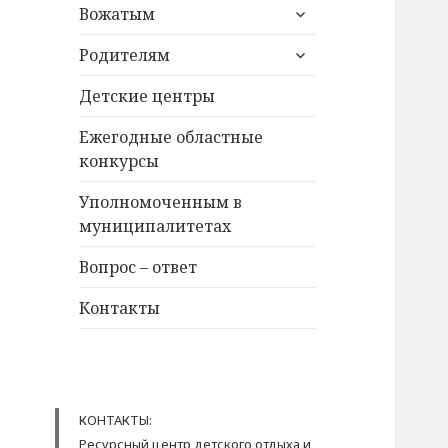
раскрыть
Вожатым
дочернее
раскрыть
меню
Родителям
дочернее
меню
Детские центры
Ежегодные областные
конкурсы
Уполномоченным в
муниципалитетах
Вопрос – ответ
Контакты
КОНТАКТЫ:
Ресурсный центр детского отдыха и