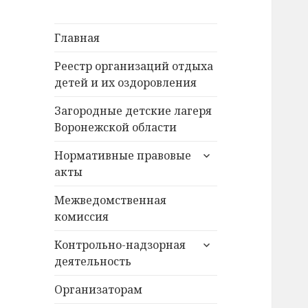
Главная
Реестр организаций отдыха
детей и их оздоровления
Загородные детские лагеря
Воронежской области
раскрыть
Нормативные правовые
дочернее
акты
меню
Межведомственная
комиссия
раскрыть
Контрольно-надзорная
дочернее
деятельность
меню
Организаторам