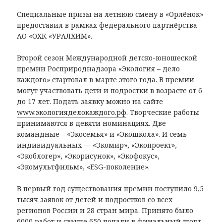
Специальные призы на летнюю смену в «Орлёнок»
предоставил в рамках федерального партнёрства
АО «ОХК «УРАЛХИМ».
Второй сезон Международной детско-юношеской
премии Росприроднадзора «Экология – дело
каждого» стартовал в марте этого года. В премии
могут участвовать дети и подростки в возрасте от 6
до 17 лет. Подать заявку можно на сайте
www.экологияделокаждого.рф
. Творческие работы
принимаются в девяти номинациях. Две
командные – «Экосемья» и «Экошкола». И семь
индивидуальных — «Экомир», «Экопроект»,
«Экоблогер», «Экорисунок», «Экофокус»,
«Экомультфильм», «ESG-поколение».
В первый год существования премии поступило 9,5
тысяч заявок от детей и подростков со всех
регионов России и 28 стран мира. Принято было
6000 работ и свыше 650 попали в финальный шорт-