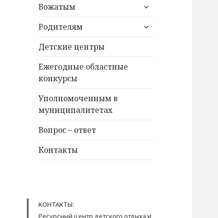
раскрыть
Вожатым
дочернее
раскрыть
меню
Родителям
дочернее
меню
Детские центры
Ежегодные областные
конкурсы
Уполномоченным в
муниципалитетах
Вопрос – ответ
Контакты
КОНТАКТЫ:
Ресурсный центр детского отдыха и