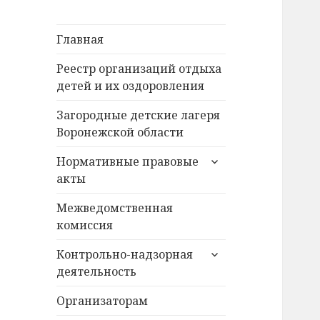
Главная
Реестр организаций отдыха
детей и их оздоровления
Загородные детские лагеря
Воронежской области
раскрыть
Нормативные правовые
дочернее
акты
меню
Межведомственная
комиссия
раскрыть
Контрольно-надзорная
дочернее
деятельность
меню
Организаторам