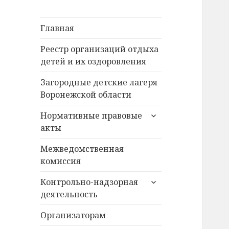
Главная
Реестр организаций отдыха
детей и их оздоровления
Загородные детские лагеря
Воронежской области
раскрыть
Нормативные правовые
дочернее
акты
меню
Межведомственная
комиссия
раскрыть
Контрольно-надзорная
дочернее
деятельность
меню
Организаторам