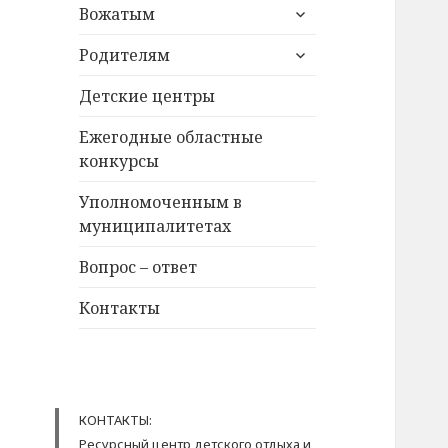
раскрыть
Вожатым
дочернее
раскрыть
меню
Родителям
дочернее
меню
Детские центры
Ежегодные областные
конкурсы
Уполномоченным в
муниципалитетах
Вопрос – ответ
Контакты
КОНТАКТЫ:
Ресурсный центр детского отдыха и