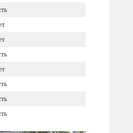
сть
ет
ет
сть
ет
сть
сть
сть