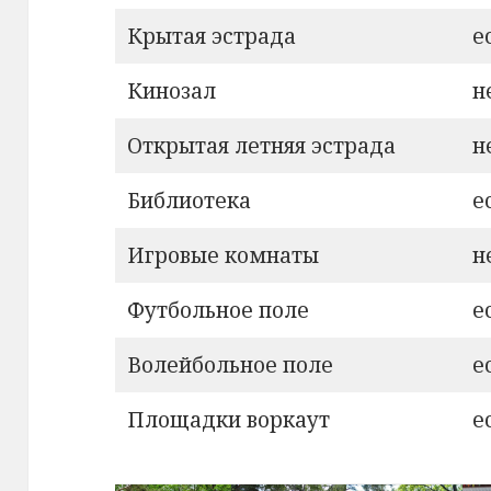
Крытая эстрада
е
Кинозал
н
Открытая летняя эстрада
н
Библиотека
е
Игровые комнаты
н
Футбольное поле
е
Волейбольное поле
е
Площадки воркаут
е