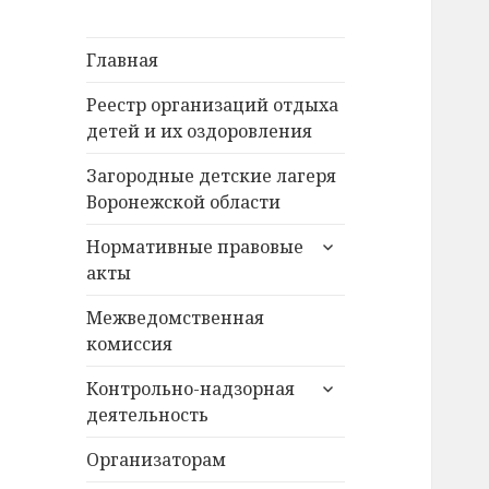
Главная
Реестр организаций отдыха
детей и их оздоровления
Загородные детские лагеря
Воронежской области
раскрыть
Нормативные правовые
дочернее
акты
меню
Межведомственная
комиссия
раскрыть
Контрольно-надзорная
дочернее
деятельность
меню
Организаторам