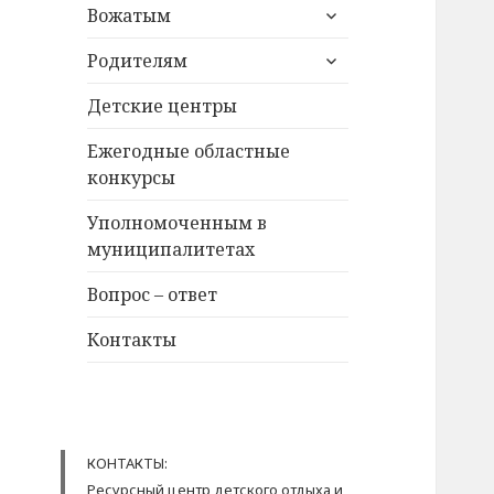
раскрыть
Вожатым
дочернее
раскрыть
меню
Родителям
дочернее
меню
Детские центры
Ежегодные областные
конкурсы
Уполномоченным в
муниципалитетах
Вопрос – ответ
Контакты
КОНТАКТЫ:
Ресурсный центр детского отдыха и