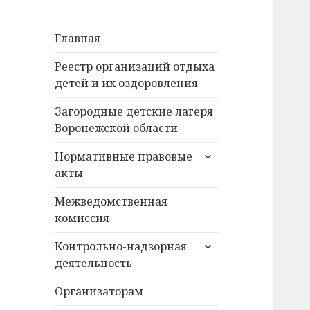
Главная
Реестр организаций отдыха
детей и их оздоровления
Загородные детские лагеря
Воронежской области
раскрыть
Нормативные правовые
дочернее
акты
меню
Межведомственная
комиссия
раскрыть
Контрольно-надзорная
дочернее
деятельность
меню
Организаторам