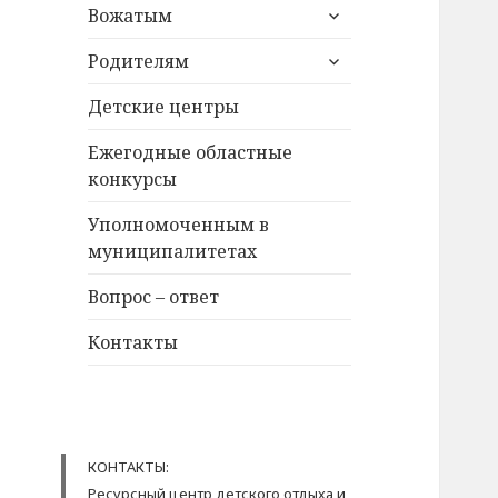
раскрыть
Вожатым
дочернее
раскрыть
меню
Родителям
дочернее
меню
Детские центры
Ежегодные областные
конкурсы
Уполномоченным в
муниципалитетах
Вопрос – ответ
Контакты
КОНТАКТЫ:
Ресурсный центр детского отдыха и