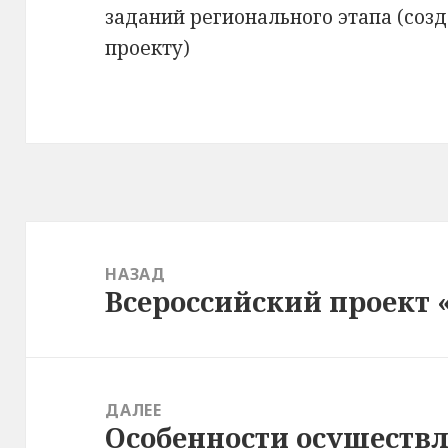
заданий регионального этапа (созд
проекту)
Навигация
по
НАЗАД
Всероссийский проект
записям
Предыдущая
запись:
ДАЛЕЕ
Особенности осуществл
Следующая