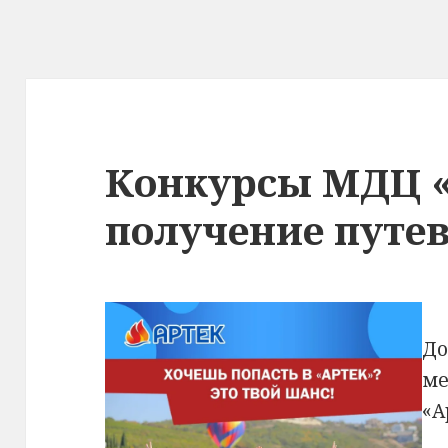
Конкурсы МДЦ «
получение путе
До
ме
«А