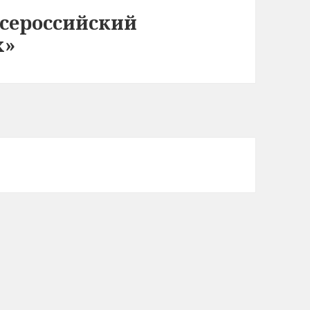
Всероссийский
х»