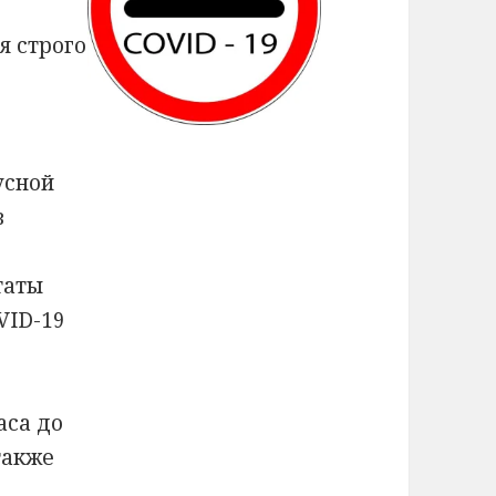
я строго
усной
в
таты
VID-19
аса до
также