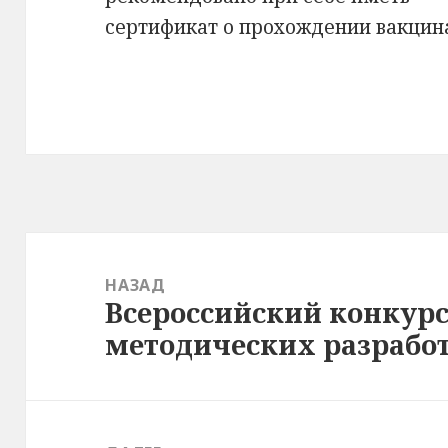
сертификат о прохождении вакцин
Навигация
по
НАЗАД
Всероссийский конкур
записям
Предыдущая
методических разрабо
запись: