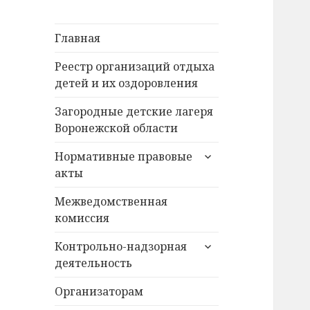
Главная
Реестр организаций отдыха
детей и их оздоровления
Загородные детские лагеря
Воронежской области
раскрыть
Нормативные правовые
дочернее
акты
меню
Межведомственная
комиссия
раскрыть
Контрольно-надзорная
дочернее
деятельность
меню
Организаторам