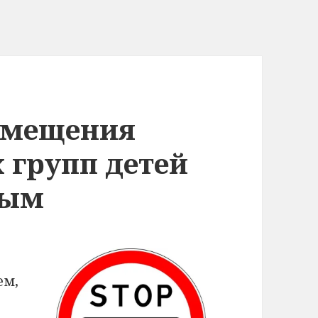
змещения
 групп детей
рым
ем,
е