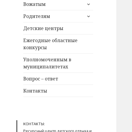
раскрыть
Вожатым
дочернее
раскрыть
меню
Родителям
дочернее
меню
Детские центры
Ежегодные областные
конкурсы
Уполномоченным в
муниципалитетах
Вопрос – ответ
Контакты
КОНТАКТЫ:
Ресурсный центр детского отдыха и