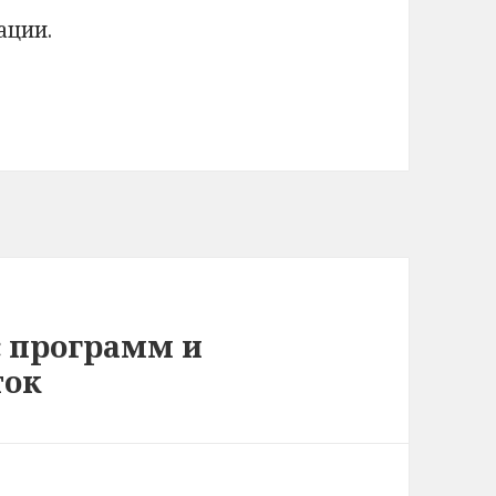
ации.
с программ и
ток