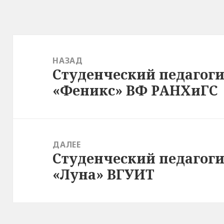
Навигация
по
НАЗАД
Студенческий педагоги
записям
Предыдущая
«Феникс» ВФ РАНХиГС
запись:
ДАЛЕЕ
Студенческий педагоги
Следующая
«Луна» ВГУИТ
запись: