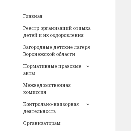
Главная
Реестр организаций отдыха
детей и их оздоровления
Загородные детские лагеря
Воронежской области
раскрыть
Нормативные правовые
дочернее
акты
меню
Межведомственная
комиссия
раскрыть
Контрольно-надзорная
дочернее
деятельность
меню
Организаторам