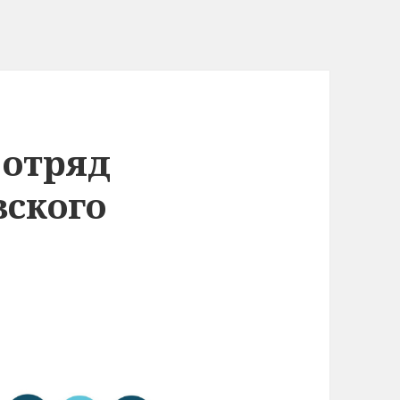
 отряд
вского