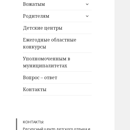
раскрыть
Вожатым
дочернее
раскрыть
меню
Родителям
дочернее
меню
Детские центры
Ежегодные областные
конкурсы
Уполномоченным в
муниципалитетах
Вопрос – ответ
Контакты
КОНТАКТЫ:
Ресурсный центр детского отдыха и