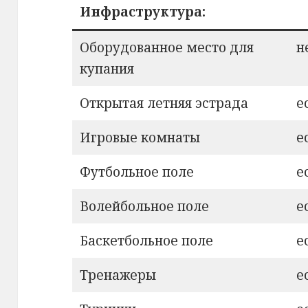
Инфраструктура:
Оборудованное место для
н
купания
Открытая летняя эстрада
е
Игровые комнаты
е
Футбольное поле
е
Волейбольное поле
е
Баскетбольное поле
е
Тренажеры
е