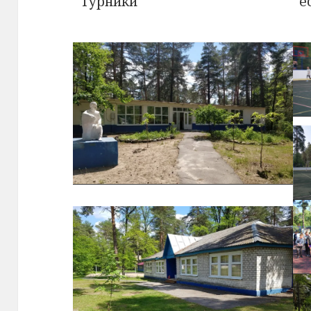
Турники
е