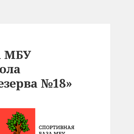
а МБУ
ола
езерва №18»