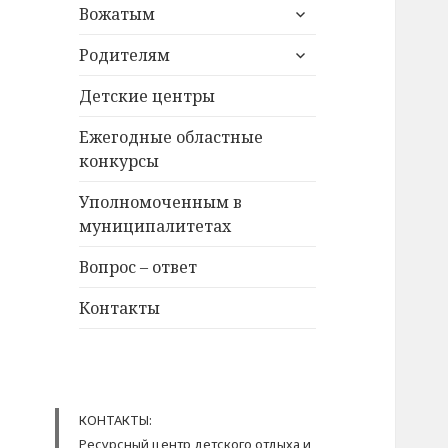
раскрыть
Вожатым
дочернее
раскрыть
меню
Родителям
дочернее
меню
Детские центры
Ежегодные областные
конкурсы
Уполномоченным в
муниципалитетах
Вопрос – ответ
Контакты
КОНТАКТЫ:
Ресурсный центр детского отдыха и