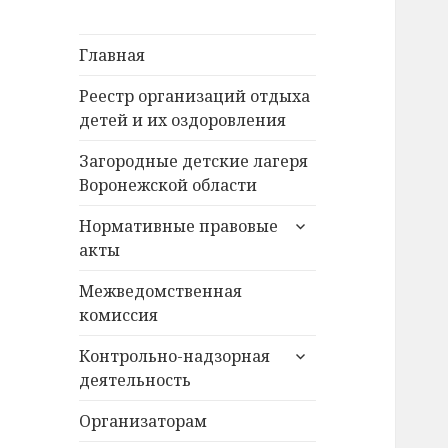
Главная
Реестр организаций отдыха
детей и их оздоровления
Загородные детские лагеря
Воронежской области
раскрыть
Нормативные правовые
дочернее
акты
меню
Межведомственная
комиссия
раскрыть
Контрольно-надзорная
дочернее
деятельность
меню
Организаторам