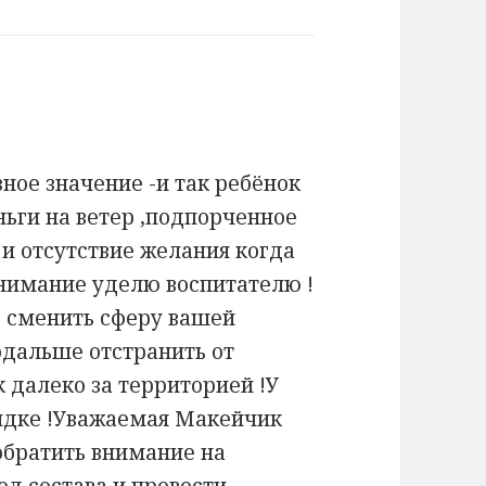
ное значение -и так ребёнок
ньги на ветер ,подпорченное
 и отсутствие желания когда
внимание уделю воспитателю !
 сменить сферу вашей
одальше отстранить от
 далеко за территорией !У
орядке !Уважаемая Макейчик
обратить внимание на
ед состава и провести