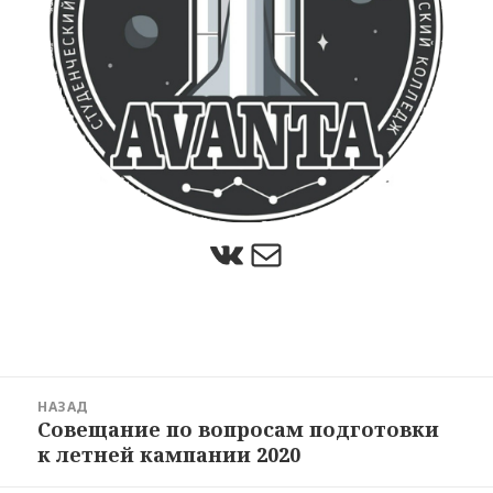
https://vk.com/club192636796
Почта
Навигация
НАЗАД
по
Совещание по вопросам подготовки
Предыдущая
записям
к летней кампании 2020
запись: