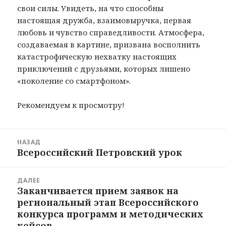
свои силы. Увидеть, на что способны
настоящая дружба, взаимовыручка, первая
любовь и чувство справедливости. Атмосфера,
создаваемая в картине, призвана восполнить
катастрофическую нехватку настоящих
приключений с друзьями, которых лишено
«поколение со смартфоном».
Рекомендуем к просмотру!
Навигация
НАЗАД
по
Всероссийский Петровский урок
Предыдущая
записям
запись:
ДАЛЕЕ
Заканчивается прием заявок на
Следующая
региональный этап Всероссийского
запись:
конкурса программ и методических
кейсов