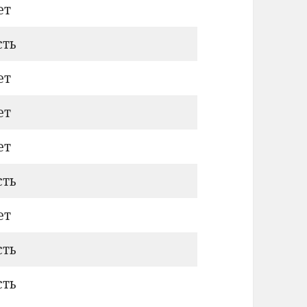
ет
сть
ет
ет
ет
сть
ет
сть
сть