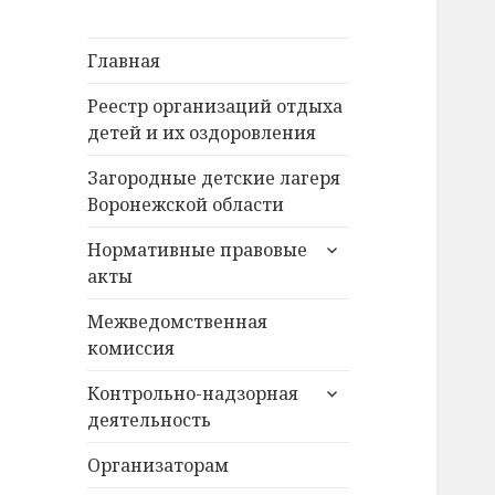
Главная
Реестр организаций отдыха
детей и их оздоровления
Загородные детские лагеря
Воронежской области
раскрыть
Нормативные правовые
дочернее
акты
меню
Межведомственная
комиссия
раскрыть
Контрольно-надзорная
дочернее
деятельность
меню
Организаторам