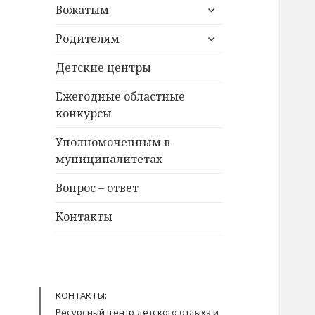
раскрыть
Вожатым
дочернее
раскрыть
меню
Родителям
дочернее
меню
Детские центры
Ежегодные областные
конкурсы
Уполномоченным в
муниципалитетах
Вопрос – ответ
Контакты
КОНТАКТЫ:
Ресурсный центр детского отдыха и