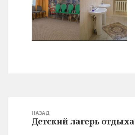
Навигация
по
НАЗАД
Детский лагерь отдыха
записям
Предыдущая
запись: