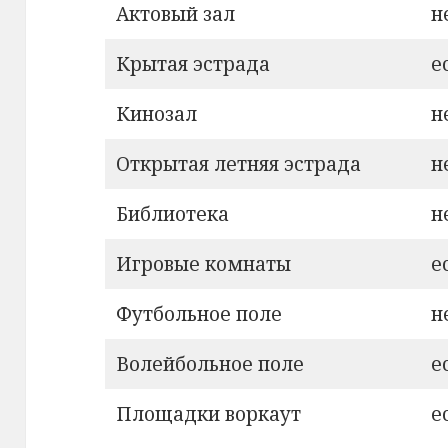
Актовый зал
н
Крытая эстрада
е
Кинозал
н
Открытая летняя эстрада
н
Библиотека
н
Игровые комнаты
е
Футбольное поле
н
Волейбольное поле
е
Площадки воркаут
е