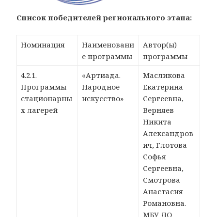
Список победителей регионального этапа:
Номинация
Наименовани
Автор(ы)
е программы
программы
4.2.1.
«Артиада.
Масликова
Программы
Народное
Екатерина
стационарны
искусство»
Сергеевна,
х лагерей
Верняев
Никита
Александров
ич, Глотова
Софья
Сергеевна,
Смотрова
Анастасия
Романовна.
МБУ ДО