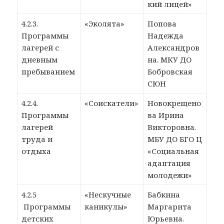
кий лицей»
4.2.3.
«Эколята»
Попова
Программы
Надежда
лагерей с
Александров
дневным
на. МКУ ДО
пребыванием
Бобровская
СЮН
4.2.4.
«Соискатели»
Новокрещено
Программы
ва Ирина
лагерей
Викторовна.
труда и
МБУ ДО БГО Ц
отдыха
«Социальная
адаптация
молодежи»
4.2.5
«Нескучные
Бабкина
Программы
каникулы»
Маргарита
детских
Юрьевна.