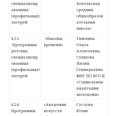
специализир
Хохольская
ованных
средняя
(профильных)
общеобразов
лагерей
ательная
школа»
4.2.5
«Вызовы
Тимлина
Программы
времени»
Ольга
детских
Алексеевна,
специализир
Сушкова
ованных
Лилия
(профильных)
Геннадьевна.
лагерей
МБУ ДО БГО Ц
«Социальная
адаптация
молодежи»
4.2.6.
«Академия
Суслова
Программы
искусств
Юлия