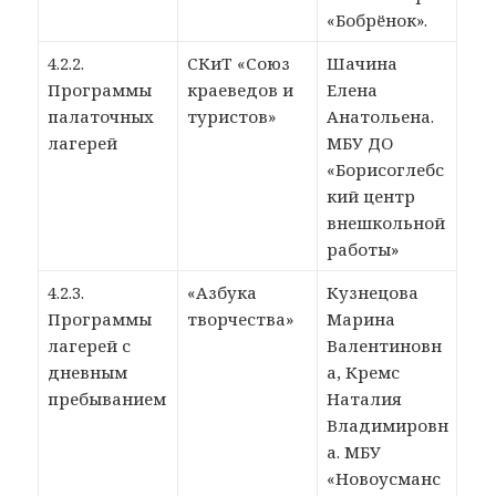
«Бобрёнок».
4.2.2.
СКиТ «Союз
Шачина
Программы
краеведов и
Елена
палаточных
туристов»
Анатольена.
лагерей
МБУ ДО
«Борисоглебс
кий центр
внешкольной
работы»
4.2.3.
«Азбука
Кузнецова
Программы
творчества»
Марина
лагерей с
Валентиновн
дневным
а, Кремс
пребыванием
Наталия
Владимировн
а. МБУ
«Новоусманс