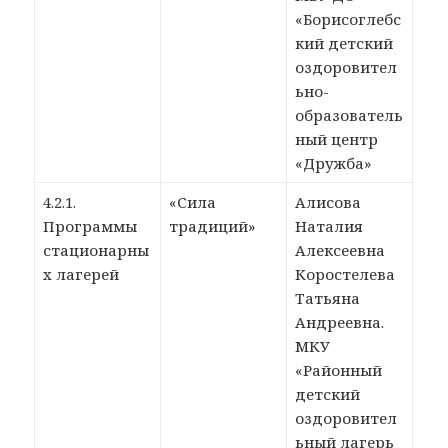
«Борисоглебс
кий детский
оздоровител
ьно-
образователь
ный центр
«Дружба»
4.2.1.
«Сила
Алисова
Программы
традиций»
Наталия
стационарны
Алексеевна
х лагерей
Коростелева
Татьяна
Андреевна.
МКУ
«Районный
детский
оздоровител
ьный лагерь