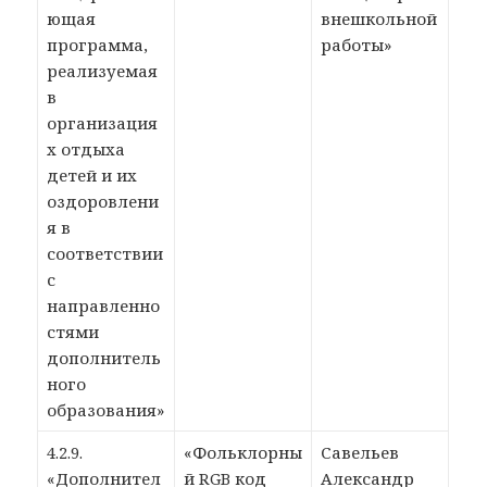
ющая
внешкольной
программа,
работы»
реализуемая
в
организация
х отдыха
детей и их
оздоровлени
я в
соответствии
с
направленно
стями
дополнитель
ного
образования»
4.2.9.
«Фольклорны
Савельев
«Дополнител
й RGB код
Александр