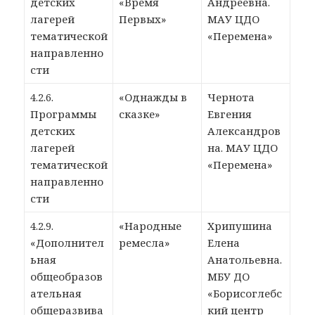
детских
«Время
Андреевна.
лагерей
Первых»
МАУ ЦДО
тематической
«Перемена»
направленно
сти
4.2.6.
«Однажды в
Чернота
Программы
сказке»
Евгения
детских
Александров
лагерей
на. МАУ ЦДО
тематической
«Перемена»
направленно
сти
4.2.9.
«Народные
Хрипушина
«Дополнител
ремесла»
Елена
ьная
Анатольевна.
общеобразов
МБУ ДО
ательная
«Борисоглебс
общеразвива
кий центр