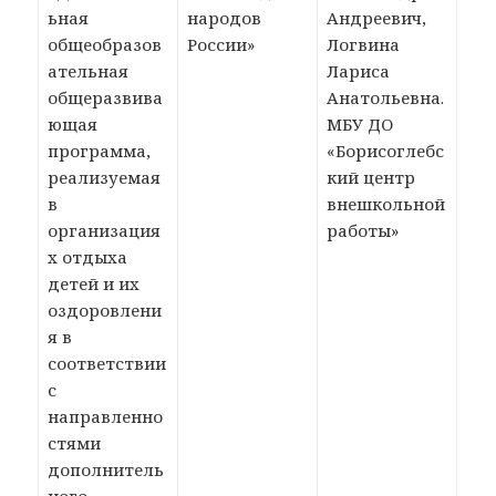
ьная
народов
Андреевич,
общеобразов
России»
Логвина
ательная
Лариса
общеразвива
Анатольевна.
ющая
МБУ ДО
программа,
«Борисоглебс
реализуемая
кий центр
в
внешкольной
организация
работы»
х отдыха
детей и их
оздоровлени
я в
соответствии
с
направленно
стями
дополнитель